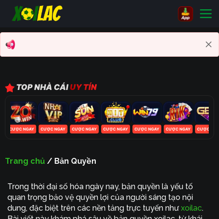
Bỏ
qua
nội
dung
TOP NHÀ CÁI
UY TÍN
AY
CƯỢC NGAY
CƯỢC NGAY
CƯỢC NGAY
CƯỢC NGAY
CƯỢC NGAY
CƯỢC NGAY
CƯỢC NG
Trang chủ
/
Bản Quyền
Trong thời đại số hóa ngày nay, bản quyền là yếu tố
quan trọng bảo vệ quyền lợi của người sáng tạo nội
dung, đặc biệt trên các nền tảng trực tuyến như
xoilac
.
Bài viết này khám phá sâu về bản quyền xoilac, từ khái