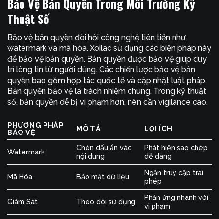
Bảo Vệ Bản Quyền Trong Môi Trường Kỹ
Thuật Số
Bảo vệ bản quyền đòi hỏi công nghệ tiên tiến như
watermark và mã hóa. Xoilac sử dụng các biện pháp này
để bảo vệ bản quyền. Bản quyền được bảo vệ giúp duy
trì lòng tin từ người dùng. Các chiến lược bảo vệ bản
quyền bao gồm hợp tác quốc tế và cập nhật luật pháp.
Bản quyền bảo vệ là trách nhiệm chung. Trong kỹ thuật
số, bản quyền dễ bị vi phạm hơn, nên cần vigilance cao.
PHƯƠNG PHÁP
MÔ TẢ
LỢI ÍCH
BẢO VỆ
Chèn dấu ẩn vào
Phát hiện sao chép
Watermark
nội dung
dễ dàng
Ngăn truy cập trái
Mã Hóa
Bảo mật dữ liệu
phép
Phản ứng nhanh với
Giám Sát
Theo dõi sử dụng
vi phạm