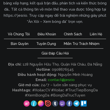
bảng xếp hạng, kết quả trận đấu, phân tích và kiến thức bóng
đá… Tất cả thông tin về môn thể thao vua được tổng hợp tại
https://jesr.io. Truy cập ngay để trải nghiệm những giây phút
“Ăn Xôi – Xem bóng đá” trọn vẹn.
Về Chúng Tôi
Điều Khoản
Chính Sách
Liên Hệ
Bản Quyền
Tuyển Dụng
Miễn Trừ Trách Nhiệm
Giải Đáp Câu Hỏi
Địa chỉ:
128 Nguyễn Hữu Thọ, Quận Hải Châu, Đà Nẵng
Hotline
: 0908676545
Điều hành hoạt động:
Nguyễn Minh Hoàng
Email:
contact@jesr.io
Giờ mở cửa:
24/7 – luôn sẵn sàng phục vụ
Hashtags:
#XoilacCV #Xoilac #TrucTiepBongDa
#XemBongDa #BongDaTrucTuyen