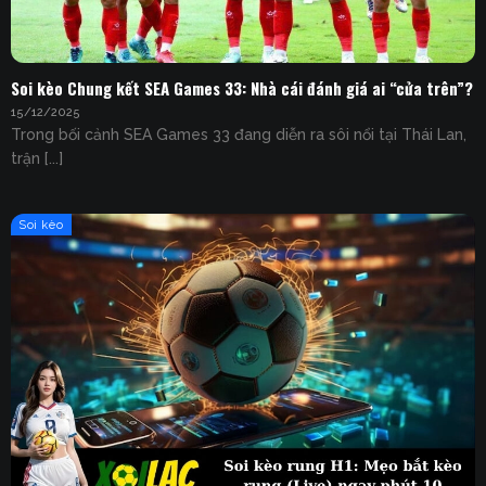
Soi kèo Chung kết SEA Games 33: Nhà cái đánh giá ai “cửa trên”?
15/12/2025
Trong bối cảnh SEA Games 33 đang diễn ra sôi nổi tại Thái Lan,
trận [...]
Soi kèo