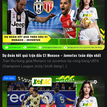
Dự đoán kết quả trận đấu C1 Monaco – Juventus toàn diện nhất
Trận thư hùng giữa Monaco và Juventus tại vòng bảng UEFA
Champions League 2025/2026 đang [...]
Soi kèo