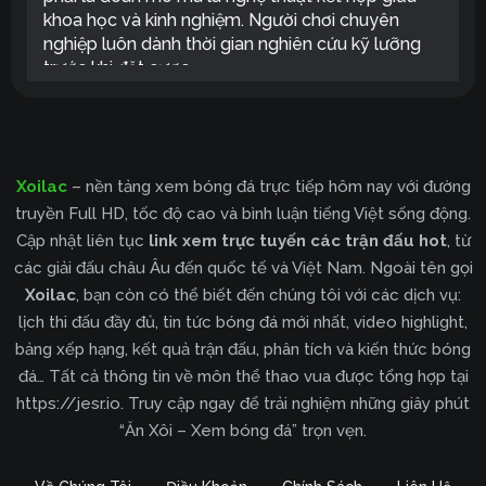
khoa học và kinh nghiệm. Người chơi chuyên
nghiệp luôn dành thời gian nghiên cứu kỹ lưỡng
trước khi đặt cược.
Các loại kèo phổ biến bao gồm kèo chấp, kèo
1×2 và kèo tổng bàn thắng. Mỗi loại kèo đòi hỏi
cách tiếp cận khác nhau, từ việc xem xét lịch sử
đối đầu đến tình hình chấn thương cầu thủ. Tại
Xoilac
– nền tảng xem bóng đá trực tiếp hôm nay với đường
xoilac, mọi thông tin được trình bày rõ ràng,
truyền Full HD, tốc độ cao và bình luận tiếng Việt sống động.
giúp người mới dễ dàng tiếp cận.
Cập nhật liên tục
link xem trực tuyến các trận đấu hot
, từ
các giải đấu châu Âu đến quốc tế và Việt Nam. Ngoài tên gọi
Các Yếu Tố Quan Trọng Trong Việc
Xoilac
, bạn còn có thể biết đến chúng tôi với các dịch vụ:
Soi Kèo
lịch thi đấu đầy đủ, tin tức bóng đá mới nhất, video highlight,
bảng xếp hạng, kết quả trận đấu, phân tích và kiến thức bóng
Để soi kèo hiệu quả, cần chú ý đến nhiều yếu tố
đá… Tất cả thông tin về môn thể thao vua được tổng hợp tại
then chốt. Đầu tiên là phong độ gần đây của
https://jesr.io. Truy cập ngay để trải nghiệm những giây phút
hai đội. Một đội bóng thắng liên tiếp 5 trận sẽ
“Ăn Xôi – Xem bóng đá” trọn vẹn.
có tâm lý tốt hơn so với đội đang sa sút.
Thứ hai là lịch sử đối đầu. Có những cặp đấu