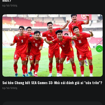
15/12/2025
Soi kèo Chung kết SEA Games 33: Nhà cái đánh giá ai “cửa trên”?
15/12/2025