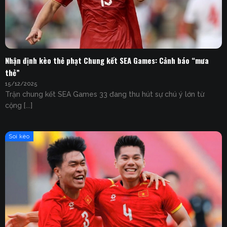
Nhận định kèo thẻ phạt Chung kết SEA Games: Cảnh báo “mưa
thẻ”
15/12/2025
Trận chung kết SEA Games 33 đang thu hút sự chú ý lớn từ
cộng [...]
Soi kèo