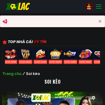
Bỏ
qua
nội
dung
TOP NHÀ CÁI
UY TÍN
CƯỢC NGAY
CƯỢC NGAY
CƯỢC NGAY
CƯỢC NGAY
CƯỢC NGAY
CƯỢC NGAY
CƯỢC NGAY
Trang chủ
/
Soi kèo
SOI KÈO