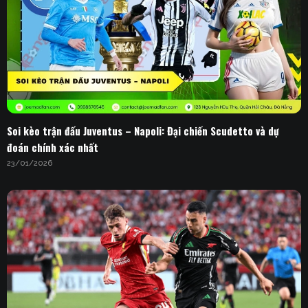
Soi kèo trận đấu Juventus – Napoli: Đại chiến Scudetto và dự
đoán chính xác nhất
23/01/2026