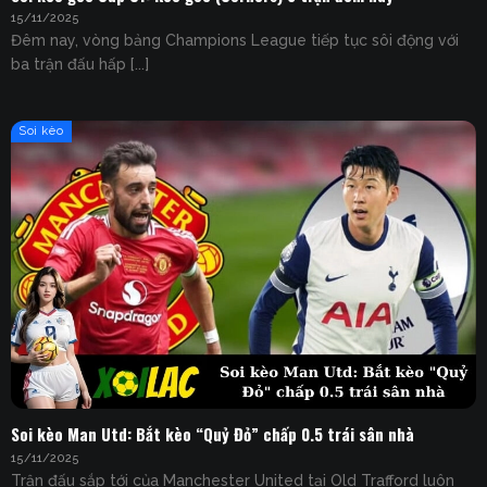
15/11/2025
Đêm nay, vòng bảng Champions League tiếp tục sôi động với
ba trận đấu hấp [...]
Soi kèo
Soi kèo Man Utd: Bắt kèo “Quỷ Đỏ” chấp 0.5 trái sân nhà
15/11/2025
Trận đấu sắp tới của Manchester United tại Old Trafford luôn