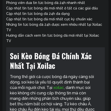
Phóng viên đưa tin tức bóng đá 24h nhanh nhất
Cập nhật tin tức bóng đá mới nhất ở tất cả các giải đấu
Cập nhật tin tức bóng đá 24h đa dạng
Cập nhật tin tức bóng đá mới nhất cực kỳ chuẩn xác
Những tin tức bóng đá 24h được xem nhiều nhất tại Xoilac
TV
Hướng dẫn cách xem tin tức bóng đá mới nhất tại Xoilac
TV
Soi Kèo Bóng Đá Chính Xác
Nhất Tại Xoilac
Trong thế giới cá cược bóng đá ngày càng sôi
động, soi kèo là yếu tố quyết định thành bại
của mỗi người chơi. Tại
xoilac
, danh mục soi
kèo không chỉ cung cấp thông tin mà còn
mang đến những phân tích chuyên sâu, giúp
bet thủ nắm bắt cơ hội vàng. Từ kèo châu Á,
kèo châu Âu đến kèo tài xỉu, mọi thứ đều được