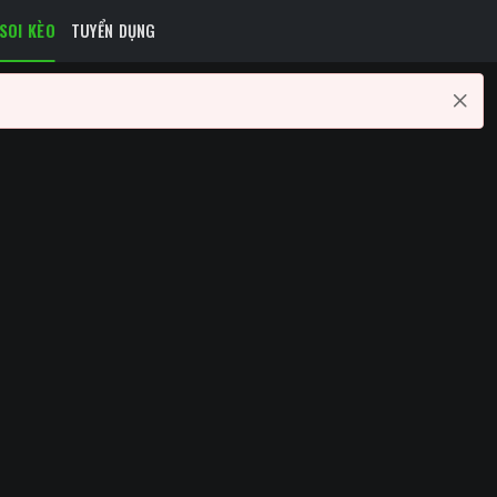
SOI KÈO
TUYỂN DỤNG