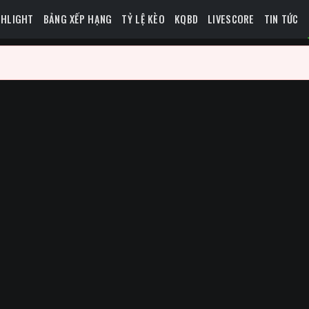
GHLIGHT
BẢNG XẾP HẠNG
TỶ LỆ KÈO
KQBD
LIVESCORE
TIN TỨC