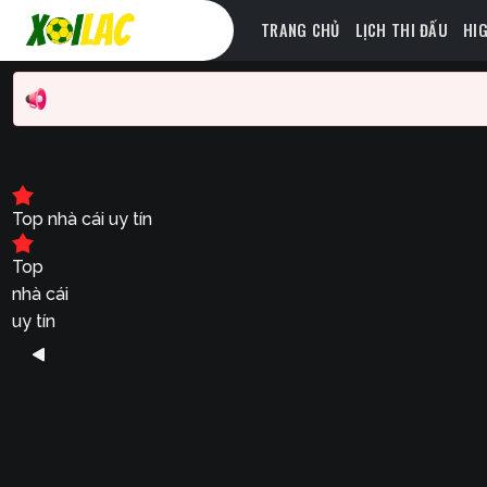
Bỏ
TRANG CHỦ
LỊCH THI ĐẤU
HI
qua
nội
dung
Top nhà cái
uy tín
Top
nhà cái
uy tín