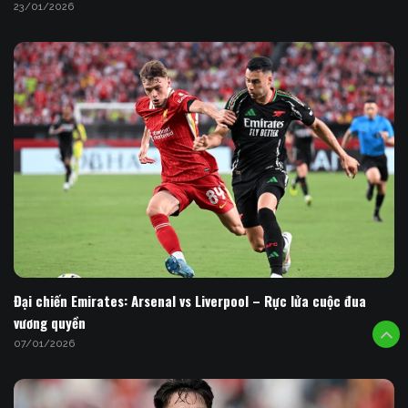
23/01/2026
Đại chiến Emirates: Arsenal vs Liverpool – Rực lửa cuộc đua
vương quyền
07/01/2026