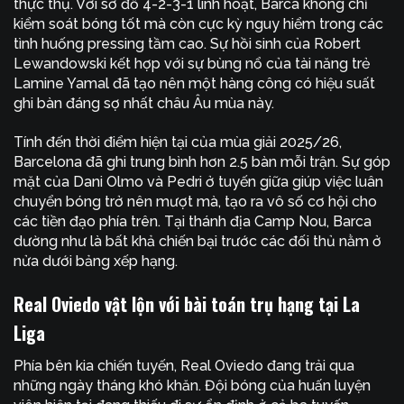
thực thụ. Với sơ đồ 4-2-3-1 linh hoạt, Barca không chỉ
kiểm soát bóng tốt mà còn cực kỳ nguy hiểm trong các
tình huống pressing tầm cao. Sự hồi sinh của Robert
Lewandowski kết hợp với sự bùng nổ của tài năng trẻ
Lamine Yamal đã tạo nên một hàng công có hiệu suất
ghi bàn đáng sợ nhất châu Âu mùa này.
Tính đến thời điểm hiện tại của mùa giải 2025/26,
Barcelona đã ghi trung bình hơn 2.5 bàn mỗi trận. Sự góp
mặt của Dani Olmo và Pedri ở tuyến giữa giúp việc luân
chuyển bóng trở nên mượt mà, tạo ra vô số cơ hội cho
các tiền đạo phía trên. Tại thánh địa Camp Nou, Barca
dường như là bất khả chiến bại trước các đối thủ nằm ở
nửa dưới bảng xếp hạng.
Real Oviedo vật lộn với bài toán trụ hạng tại La
Liga
Phía bên kia chiến tuyến, Real Oviedo đang trải qua
những ngày tháng khó khăn. Đội bóng của huấn luyện