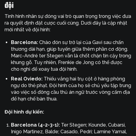
đội
Tình hình nhân sự đóng vai trò quan trọng trong việc đưa
ra quyết định đặt cược cuối cùng. Dưới đây là cập nhật
mới nhất về đội hình:
Barcelona:
Chào đón sự trở lại của Gavi sau chấn
thương dài hạn, giúp tuyến giữa thêm phần cơ động.
Marc-André ter Stegen vẫn là chốt chặn tin cậy trong
khung gỗ. Tuy nhiên, Frenkie de Jong có thể được
cho nghỉ để xoay tua đội hình.
Real Oviedo:
Thiếu vắng hai trụ cột ở hàng phòng
ngự do thẻ phạt. Đội hình của họ sẽ chủ yếu tập trung
vào việc số đông cầu thủ án ngữ trước vòng cấm địa
để hạn chế bàn thua.
Đội hình dự kiến:
Barcelona (4-2-3-1):
Ter Stegen; Kounde, Cubarsi,
Inigo Martinez, Balde; Casado, Pedri; Lamine Yamal,