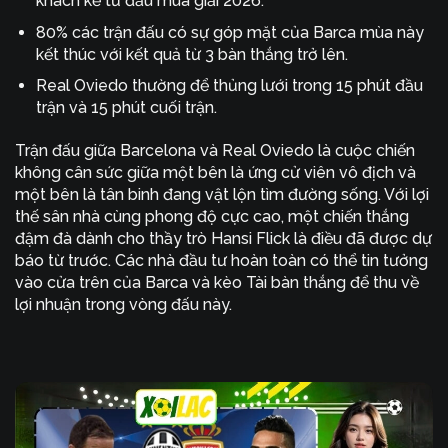
khách kể từ đầu mùa giải 2026.
80% các trận đấu có sự góp mặt của Barca mùa này
kết thúc với kết quả từ 3 bàn thắng trở lên.
Real Oviedo thường để thủng lưới trong 15 phút đầu
trận và 15 phút cuối trận.
Trận đấu giữa Barcelona và Real Oviedo là cuộc chiến
không cân sức giữa một bên là ứng cử viên vô địch và
một bên là tân binh đang vật lộn tìm đường sống. Với lợi
thế sân nhà cùng phong độ cực cao, một chiến thắng
đậm đà dành cho thầy trò Hansi Flick là điều đã được dự
báo từ trước. Các nhà đầu tư hoàn toàn có thể tin tưởng
vào cửa trên của Barca và kèo Tài bàn thắng để thu về
lợi nhuận trong vòng đấu này.