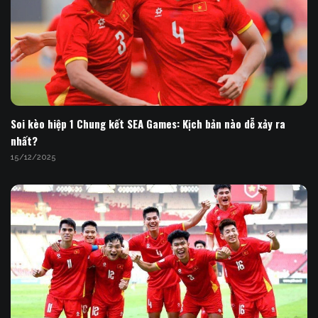
Soi kèo hiệp 1 Chung kết SEA Games: Kịch bản nào dễ xảy ra
nhất?
15/12/2025