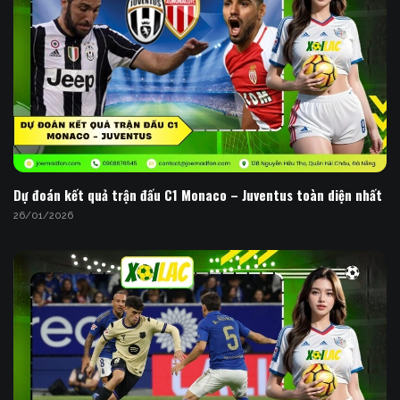
Dự đoán kết quả trận đấu C1 Monaco – Juventus toàn diện nhất
26/01/2026