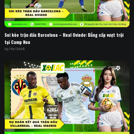
Soi kèo trận đấu Barcelona – Real Oviedo: Đẳng cấp vượt trội
tại Camp Nou
25/01/2026