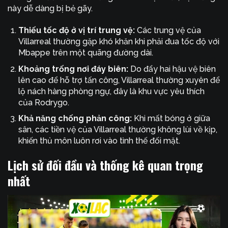
này dễ dàng bị bẻ gãy.
Thiếu tốc độ ở vị trí trung vệ:
Các trung vệ của
Villarreal thường gặp khó khăn khi phải đua tốc độ với
Mbappe trên một quãng đường dài.
Khoảng trống nơi đáy biên:
Do đẩy hai hậu vệ biên
lên cao để hỗ trợ tấn công, Villarreal thường xuyên để
lộ nách hàng phòng ngự, đây là khu vực yêu thích
của Rodrygo.
Khả năng chống phản công:
Khi mất bóng ở giữa
sân, các tiền vệ của Villarreal thường không lùi về kịp,
khiến thủ môn luôn rơi vào tình thế đối mặt.
Lịch sử đối đầu và thống kê quan trọng
nhất