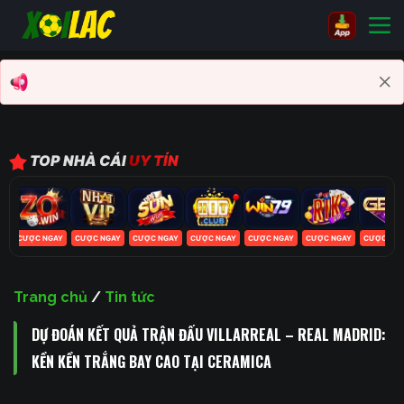
Bỏ
qua
nội
dung
TOP NHÀ CÁI
UY TÍN
CƯỢC NGAY
CƯỢC NGAY
CƯỢC NGAY
CƯỢC NGAY
CƯỢC NGAY
CƯỢC NGAY
CƯỢC NGAY
Trang chủ
/
Tin tức
DỰ ĐOÁN KẾT QUẢ TRẬN ĐẤU VILLARREAL – REAL MADRID:
KỀN KỀN TRẮNG BAY CAO TẠI CERAMICA