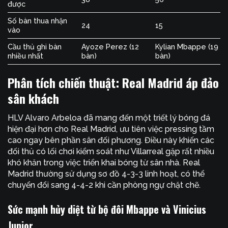
được
Số bàn thua nhận
24
15
vào
Cầu thủ ghi bàn
Ayoze Perez (12
Kylian Mbappe (19
nhiều nhất
bàn)
bàn)
Phân tích chiến thuật: Real Madrid áp đảo
sân khách
HLV Alvaro Arbeloa đã mang đến một triết lý bóng đá
hiện đại hơn cho Real Madrid, ưu tiên việc pressing tầm
cao ngay bên phần sân đối phương. Điều này khiến các
đối thủ có lối chơi kiểm soát như Villarreal gặp rất nhiều
khó khăn trong việc triển khai bóng từ sân nhà. Real
Madrid thường sử dụng sơ đồ 4-3-3 linh hoạt, có thể
chuyển đổi sang 4-4-2 khi cần phòng ngự chặt chẽ.
Sức mạnh hủy diệt từ bộ đôi Mbappe và Vinicius
Junior