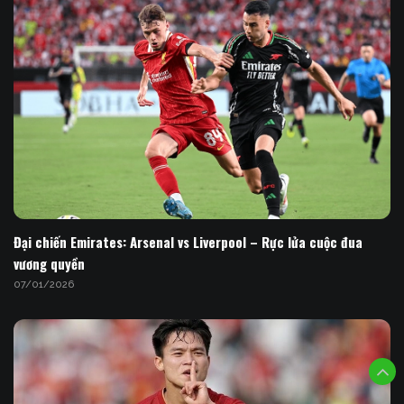
Đại chiến Emirates: Arsenal vs Liverpool – Rực lửa cuộc đua
vương quyền
07/01/2026