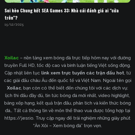
Soi kèo Chung kết SEA Games 33: Nhà cái đánh giá ai “cửa
trên”?
15/12/2025
Xoilac
– nền tảng xem bóng đá trực tiếp hôm nay với đường
truyền Full HD, tốc độ cao và bình luận tiếng Việt sống động.
Cập nhật liên tục
link xem trực tuyến các trận đấu hot
, từ
các giải đấu châu Âu đến quốc tế và Việt Nam. Ngoài tên gọi
Xoilac
, bạn còn có thể biết đến chúng tôi với các dịch vụ:
lịch thi đấu đầy đủ, tin tức bóng đá mới nhất, video highlight,
bảng xếp hạng, kết quả trận đấu, phân tích và kiến thức bóng
đá… Tất cả thông tin về môn thể thao vua được tổng hợp tại
https://jesr.io. Truy cập ngay để trải nghiệm những giây phút
“Ăn Xôi – Xem bóng đá” trọn vẹn.