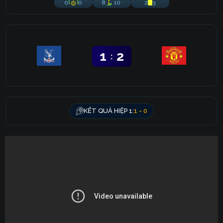
0
0
8
10
2
3
1
2
:
KẾT QUẢ HIỆP 1:
1 - 0