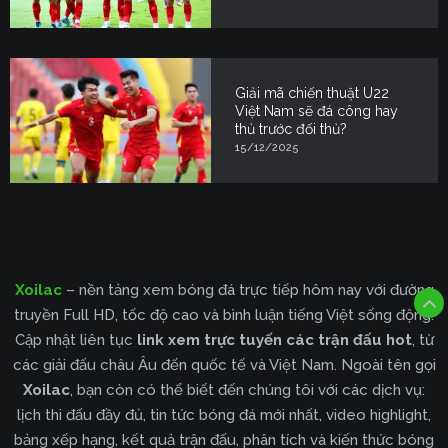
Giải mã chiến thuật U22
Việt Nam sẽ đá công hay
thủ trước đối thủ?
15/12/2025
Xoilac
– nền tảng xem bóng đá trực tiếp hôm nay với đường
truyền Full HD, tốc độ cao và bình luận tiếng Việt sống động.
Cập nhật liên tục
link xem trực tuyến các trận đấu hot
, từ
các giải đấu châu Âu đến quốc tế và Việt Nam. Ngoài tên gọi
Xoilac
, bạn còn có thể biết đến chúng tôi với các dịch vụ:
lịch thi đấu đầy đủ, tin tức bóng đá mới nhất, video highlight,
bảng xếp hạng, kết quả trận đấu, phân tích và kiến thức bóng