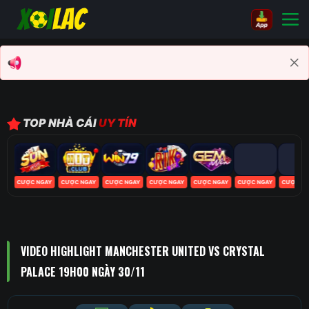
Bỏ
qua
nội
dung
TOP NHÀ CÁI
UY TÍN
CƯỢC NGAY
CƯỢC NGAY
CƯỢC NGAY
CƯỢC NGAY
CƯỢC NGAY
CƯỢC NGAY
CƯỢC NGAY
VIDEO HIGHLIGHT MANCHESTER UNITED VS CRYSTAL
PALACE 19H00 NGÀY 30/11