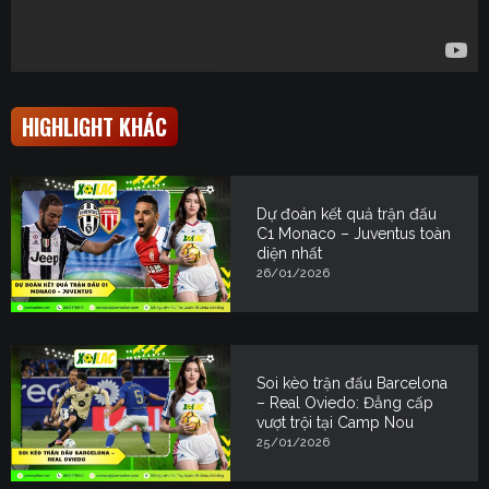
HIGHLIGHT KHÁC
Dự đoán kết quả trận đấu
C1 Monaco – Juventus toàn
diện nhất
26/01/2026
Soi kèo trận đấu Barcelona
– Real Oviedo: Đẳng cấp
vượt trội tại Camp Nou
25/01/2026