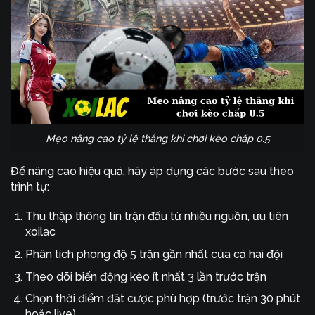
Mẹo nâng cao tỷ lệ thắng khi chơi kèo chấp 0.5
Để nâng cao hiệu quả, hãy áp dụng các bước sau theo
trình tự:
Thu thập thông tin trận đấu từ nhiều nguồn, ưu tiên
xoilac
Phân tích phong độ 5 trận gần nhất của cả hai đội
Theo dõi biến động kèo ít nhất 3 lần trước trận
Chọn thời điểm đặt cược phù hợp (trước trận 30 phút
hoặc live)