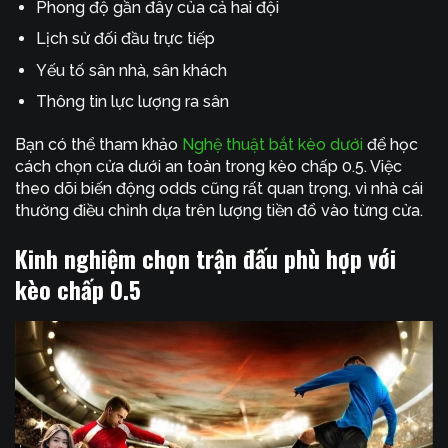
Phong độ gần đây của cả hai đội
Lịch sử đối đầu trực tiếp
Yếu tố sân nhà, sân khách
Thông tin lực lượng ra sân
Bạn có thể tham khảo
Nghệ thuật bắt kèo dưới
để học
cách chọn cửa dưới an toàn trong kèo chấp 0.5. Việc
theo dõi biến động odds cũng rất quan trọng, vì nhà cái
thường điều chỉnh dựa trên lượng tiền đổ vào từng cửa.
Kinh nghiệm chọn trận đấu phù hợp với
kèo chấp 0.5