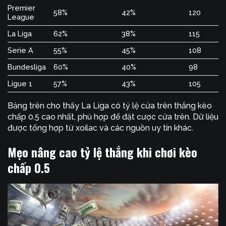
Premier
58%
42%
120
League
La Liga
62%
38%
115
Serie A
55%
45%
108
Bundesliga
60%
40%
98
Ligue 1
57%
43%
105
Bảng trên cho thấy La Liga có tỷ lệ cửa trên thắng kèo
chấp 0.5 cao nhất, phù hợp để đặt cược cửa trên. Dữ liệu
được tổng hợp từ xoilac và các nguồn uy tín khác.
Mẹo nâng cao tỷ lệ thắng khi chơi kèo
chấp 0.5