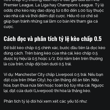
Premier League, La Liga hay Champions League. Tỷ lệ
odds cho kèo này dao động từ 0.80 đến 1.00 tùy thuộc
vào nhà cái và thời điểm đặt cược. Hiểu rõ cơ chế sẽ
giúp bạn tránh những sai lầm cơ bản khi tham gia cá
cược.
Cách đọc và phân tích tỷ lệ kèo chấp 0.5
Để bắt kèo chấp 0.5 chính xác, bước đầu tiên là đọc kèo
đúng cách. Trên bảng kèo của nhà cái, kèo chấp 0.5
được ký hiệu là 0.5 hoặc 1/2. Đội nằm bên trên thường
là cửa trên, chấp đội bên dưới 0.5 trái.
Ví dụ: Manchester City chấp Liverpool 0.5 trái. Nếu bạn
đặt cửa trên (Man City), họ cần thắng để ăn tiền. Nếu
hòa, bạn thua nửa tiền hoặc toàn bộ tùy nhà cái. Ngược
lại, đặt cửa dưới (Liverpool) thì hòa là thắng kèo.
Phân tích tỷ lệ đòi hỏi xem xét các yếu tố như: