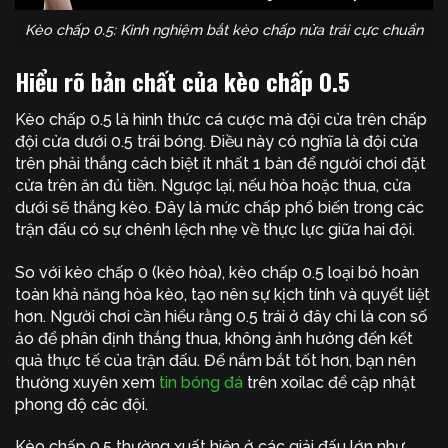
Kèo chấp 0.5: Kinh nghiệm bắt kèo chấp nửa trái cực chuẩn
Hiểu rõ bản chất của kèo chấp 0.5
Kèo chấp 0.5 là hình thức cá cược mà đội cửa trên chấp
đội cửa dưới 0.5 trái bóng. Điều này có nghĩa là đội cửa
trên phải thắng cách biệt ít nhất 1 bàn để người chơi đặt
cửa trên ăn đủ tiền. Ngược lại, nếu hòa hoặc thua, cửa
dưới sẽ thắng kèo. Đây là mức chấp phổ biến trong các
trận đấu có sự chênh lệch nhẹ về thực lực giữa hai đội.
So với kèo chấp 0 (kèo hòa), kèo chấp 0.5 loại bỏ hoàn
toàn khả năng hòa kèo, tạo nên sự kịch tính và quyết liệt
hơn. Người chơi cần hiểu rằng 0.5 trái ở đây chỉ là con số
ảo để phân định thắng thua, không ảnh hưởng đến kết
quả thực tế của trận đấu. Để nắm bắt tốt hơn, bạn nên
thường xuyên xem
tin bóng đá
trên xoilac để cập nhật
phong độ các đội.
Kèo chấp 0.5 thường xuất hiện ở các giải đấu lớn như