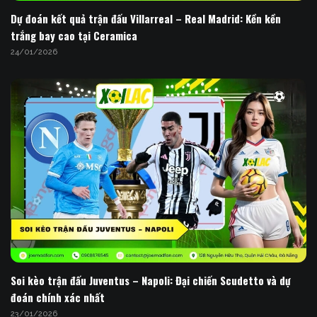
Dự đoán kết quả trận đấu Villarreal – Real Madrid: Kền kền
trắng bay cao tại Ceramica
24/01/2026
Soi kèo trận đấu Juventus – Napoli: Đại chiến Scudetto và dự
đoán chính xác nhất
23/01/2026