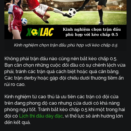
Kinh nghiệm chọn trận đấu phù hợp với kèo chấp 0.5
Không phải trận đấu nào cũng nên bắt kèo chấp 0.5.
Bạn cần chọn những cuộc đối đầu có sự chênh lệch vừa
phải, tránh các trận quá cách biệt hoặc quá cân bằng.
Các trận derby hoặc gặp đội chiếu dưới thường tiềm ẩn
rủi ro cao.
Kinh nghiệm từ cao thủ là ưu tiên các trận có đội cửa
trên đang phong độ cao nhưng cửa dưới có khả năng
phòng ngự tốt. Tránh bắt kèo chấp 0.5 khi một trong hai
đội có
Lịch thi đấu dày đặc
, vì thể lực sẽ ảnh hưởng lớn
đến kết quả.