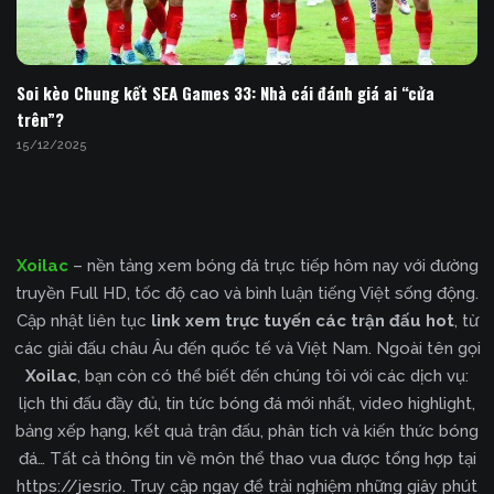
Soi kèo Chung kết SEA Games 33: Nhà cái đánh giá ai “cửa
trên”?
15/12/2025
Xoilac
– nền tảng xem bóng đá trực tiếp hôm nay với đường
truyền Full HD, tốc độ cao và bình luận tiếng Việt sống động.
Cập nhật liên tục
link xem trực tuyến các trận đấu hot
, từ
các giải đấu châu Âu đến quốc tế và Việt Nam. Ngoài tên gọi
Xoilac
, bạn còn có thể biết đến chúng tôi với các dịch vụ:
lịch thi đấu đầy đủ, tin tức bóng đá mới nhất, video highlight,
bảng xếp hạng, kết quả trận đấu, phân tích và kiến thức bóng
đá… Tất cả thông tin về môn thể thao vua được tổng hợp tại
https://jesr.io. Truy cập ngay để trải nghiệm những giây phút