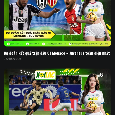
Dự đoán kết quả trận đấu C1 Monaco – Juventus toàn diện nhất
26/01/2026