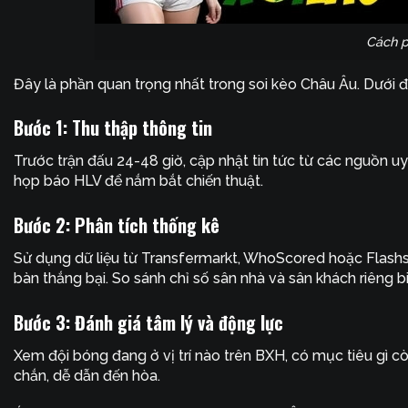
Cách ph
Đây là phần quan trọng nhất trong soi kèo Châu Âu. Dưới đâ
Bước 1: Thu thập thông tin
Trước trận đấu 24-48 giờ, cập nhật tin tức từ các nguồn uy
họp báo HLV để nắm bắt chiến thuật.
Bước 2: Phân tích thống kê
Sử dụng dữ liệu từ Transfermarkt, WhoScored hoặc Flashscor
bàn thắng bại. So sánh chỉ số sân nhà và sân khách riêng bi
Bước 3: Đánh giá tâm lý và động lực
Xem đội bóng đang ở vị trí nào trên BXH, có mục tiêu gì c
chắn, dễ dẫn đến hòa.