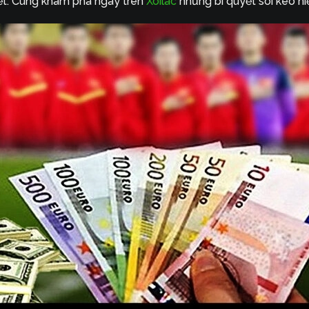
iết. Cùng khám phá ngay trên
Xoilac
những bí quyết soi kèo hi