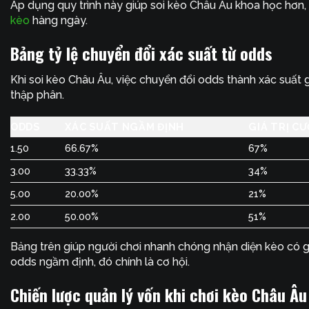
Áp dụng quy trình này giúp soi kèo Châu Âu khoa học hơn, 
kèo
hàng ngày.
Bảng tỷ lệ chuyển đổi xác suất từ odds
Khi soi kèo Châu Âu, việc chuyển đổi odds thành xác suất g
thập phân.
ODDS
XÁC SUẤT NGẦM ĐỊNH
GIÁ TRỊ C
1.50
66.67%
67%
3.00
33.33%
34%
5.00
20.00%
21%
2.00
50.00%
51%
Bảng trên giúp người chơi nhanh chóng nhận diện kèo có gi
odds ngầm định, đó chính là cơ hội.
Chiến lược quản lý vốn khi chơi kèo Châu Âu