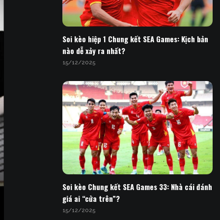
Soi kèo hiệp 1 Chung kết SEA Games: Kịch bản
nào dễ xảy ra nhất?
15/12/2025
Soi kèo Chung kết SEA Games 33: Nhà cái đánh
giá ai “cửa trên”?
15/12/2025