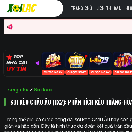
Bỏ
TRANG CHỦ
LỊCH THI ĐẤU
HI
qua
nội
dung
TOP
NHÀ CÁI
UY TÍN
GAY
CƯỢC NGAY
CƯỢC NGAY
CƯỢC NGAY
CƯỢC NGAY
CƯỢC NGAY
C
Trang chủ
/
Soi kèo
SOI KÈO CHÂU ÂU (1X2): PHÂN TÍCH KÈO THẮNG-HÒ
Trong thế giới cá cược bóng đá, soi kèo Châu Âu hay còn g
giản và hấp dẫn. Đây là hình thức dự đoán kết quả trận đấu 