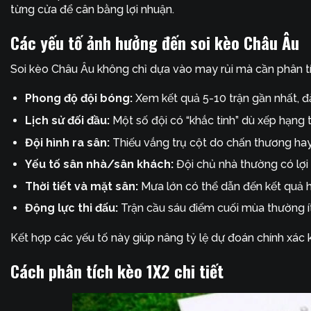
từng cửa để cân bằng lợi nhuận.
Các yếu tố ảnh hưởng đến soi kèo Châu Âu
Soi kèo Châu Âu không chỉ dựa vào may rủi mà cần phân tí
Phong độ đội bóng:
Xem kết quả 5-10 trận gần nhất, đặc
Lịch sử đối đầu:
Một số đội có “khắc tinh” dù xếp hạng 
Đội hình ra sân:
Thiếu vắng trụ cột do chấn thương hay
Yếu tố sân nhà/sân khách:
Đội chủ nhà thường có lợi 
Thời tiết và mặt sân:
Mưa lớn có thể dẫn đến kết quả h
Động lực thi đấu:
Trận cầu sáu điểm cuối mùa thường í
Kết hợp các yếu tố này giúp nâng tỷ lệ dự đoán chính xác k
Cách phân tích kèo 1X2 chi tiết