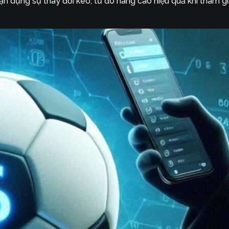
tận dụng sự thay đổi kèo, từ đó nâng cao hiệu quả khi tham gi