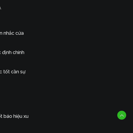
.
ân nhắc cửa
 định chính
c tốt cần sự
t báo hiệu xu