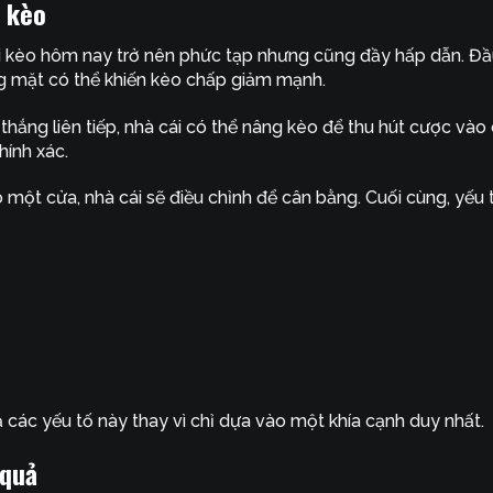
ệ kèo
soi kèo hôm nay trở nên phức tạp nhưng cũng đầy hấp dẫn. Đầu
ng mặt có thể khiến kèo chấp giảm mạnh.
hắng liên tiếp, nhà cái có thể nâng kèo để thu hút cược vào 
hính xác.
 một cửa, nhà cái sẽ điều chỉnh để cân bằng. Cuối cùng, yếu tố
 các yếu tố này thay vì chỉ dựa vào một khía cạnh duy nhất.
 quả