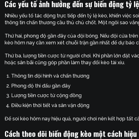
Các yếu tố ảnh hưởng đến sự biến động tỷ l
Nhiều yếu tố tác động trực tiếp đến tỷ lệ kèo, khiến việc 
thông tin chấn thương cầu thủ chủ chốt. Một ngôi sao vắ
Thứ hai, phong độ gần đây của đội bóng. Nếu đội cửa trên t
kèo hôm nay cần xem xét chuỗi trận gần nhất để dự báo c
Thứ ba, lượng tiền cược từ người chơi. Khi phần lớn đặt vào
hoặc sân bãi cũng góp phần làm thay đổi kèo tài xỉu.
Thông tin đội hình và chấn thương
Phong độ thi đấu gần đây
Lượng tiền cược từ cộng đồng
Điều kiện thời tiết và sân vận động
Để soi kèo hôm nay hiệu quả, người chơi nên kết hợp tất cả
Cách theo dõi biến động kèo một cách hiệu