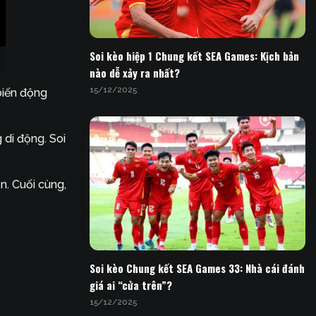
Soi kèo hiệp 1 Chung kết SEA Games: Kịch bản
nào dễ xảy ra nhất?
15/12/2025
biến động
 di động. Soi
n. Cuối cùng,
Soi kèo Chung kết SEA Games 33: Nhà cái đánh
giá ai “cửa trên”?
15/12/2025