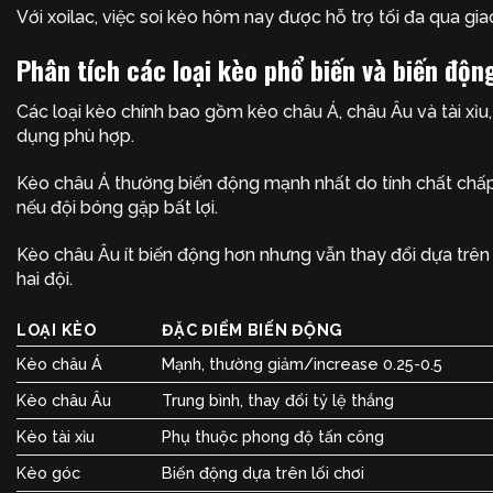
Với xoilac, việc soi kèo hôm nay được hỗ trợ tối đa qua giao
Phân tích các loại kèo phổ biến và biến độ
Các loại kèo chính bao gồm kèo châu Á, châu Âu và tài xỉu,
dụng phù hợp.
Kèo châu Á thường biến động mạnh nhất do tính chất chấp
nếu đội bóng gặp bất lợi.
Kèo châu Âu ít biến động hơn nhưng vẫn thay đổi dựa trên t
hai đội.
LOẠI KÈO
ĐẶC ĐIỂM BIẾN ĐỘNG
Kèo châu Á
Mạnh, thường giảm/increase 0.25-0.5
Kèo châu Âu
Trung bình, thay đổi tỷ lệ thắng
Kèo tài xỉu
Phụ thuộc phong độ tấn công
Kèo góc
Biến động dựa trên lối chơi