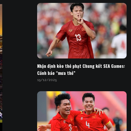
Nhận định kèo thẻ phạt Chung kết SEA Games:
Cảnh báo “mưa thẻ”
15/12/2025