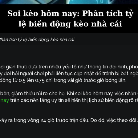
hân tích tỷ lệ biến động kèo nhà cái
hời gian thực dựa trên nhiều yếu tố như thông tin đội hình, p
đòi hỏi người chơi phải liên tục cập nhật để tránh bị bất ngờ
ộng từ 0.5 lên 0.75 chỉ trong vài giờ trước giờ bóng lăn.
ên, giảm thiểu rủi ro cho họ. Khi soi kèo hôm nay, việc nhận
 nay
trên các nền tảng uy tín sẽ hiển thị lịch sử biến động rõ r
y ra trong vòng 24 giờ trước trận đấu. Do đó, việc theo dõi