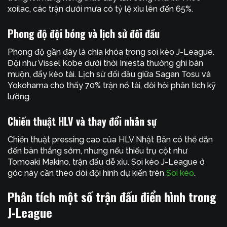
xoilac, các trận dưới mưa có tỷ lệ xỉu lên đến 65%.
Phong độ đội bóng và lịch sử đối đầu
Phong độ gần đây là chìa khóa trong soi kèo J-League.
Đội như Vissel Kobe dưới thời Iniesta thường ghi bàn
muộn, đẩy kèo tài. Lịch sử đối đầu giữa Sagan Tosu và
Yokohama cho thấy 70% trận nổ tài, đòi hỏi phân tích kỹ
lưỡng.
Chiến thuật HLV và thay đổi nhân sự
Chiến thuật pressing cao của HLV Nhật Bản có thể dẫn
đến bàn thắng sớm, nhưng nếu thiếu trụ cột như
Tomoaki Makino, trận đấu dễ xỉu. Soi kèo J-League ở
góc này cần theo dõi đội hình dự kiến trên
Soi kèo
.
Phân tích một số trận đấu điển hình trong
J-League