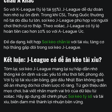
So với K-League (tỷ lệ tài 55%), J-League dễ dự đoán
hơn nhờ sự ổn định. Trong khi CSL Trung Quốc thường
nổ tài do đầu tư lớn, soi kèo J-League phù hợp với người
chơi thích rủi ro thấp. Theo xoilac, J-League có tỷ lệ
hoàn tiền cao hơn 10% so với A-League Úc.
Để đa dạng, kết hợp
Soi kèo chẵn lẻ
với tài xỉu, tăng cơ
hội thắng gấp đôi trong soi kèo J-League.
Kết luận: J-League có dễ ăn kèo tài xỉu?
Tóm lại, soi kèo J-League mang lại sự hấp dẫn nhờ
thống kê ổn định và các yếu tố như thời tiết, phong độ.
Với tỷ lệ tài xỉu cân bằng, giải đấu Nhật Bản không quá
dễ ăn nhưng đòi hỏi chiến lược rõ ràng. Từ giới thiệu đến
mẹo chơi, bài viết nhấn mạnh vai trò của dữ liệu từ
xoilac. Hãy áp dụng để chinh phục
Soi kèo tỷ số
và tài
xỉu, biến đam mê thành lợi nhuận bền vững.