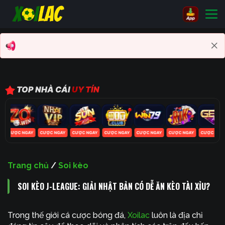
Bỏ
qua
nội
dung
TOP NHÀ CÁI
UY TÍN
CƯỢC NGAY
CƯỢC NGAY
CƯỢC NGAY
CƯỢC NGAY
CƯỢC NGAY
CƯỢC NGAY
CƯỢC NGAY
Trang chủ
/
Soi kèo
SOI KÈO J-LEAGUE: GIẢI NHẬT BẢN CÓ DỄ ĂN KÈO TÀI XỈU?
Trong thế giới cá cược bóng đá,
Xoilac
luôn là địa chỉ