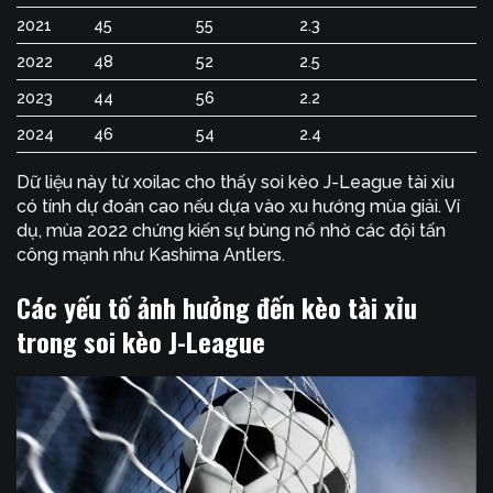
2021
45
55
2.3
2022
48
52
2.5
2023
44
56
2.2
2024
46
54
2.4
Dữ liệu này từ xoilac cho thấy soi kèo J-League tài xỉu
có tính dự đoán cao nếu dựa vào xu hướng mùa giải. Ví
dụ, mùa 2022 chứng kiến sự bùng nổ nhờ các đội tấn
công mạnh như Kashima Antlers.
Các yếu tố ảnh hưởng đến kèo tài xỉu
trong soi kèo J-League