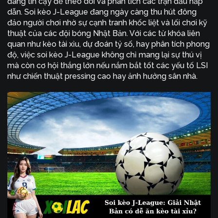
đáng tin cậy để theo dõi và phân tích các trận đấu hấp
dẫn. Soi kèo J-League đang ngày càng thu hút đông
đảo người chơi nhờ sự cạnh tranh khốc liệt và lối chơi kỹ
thuật của các đội bóng Nhật Bản. Với các từ khóa liên
quan như kèo tài xỉu, dự đoán tỷ số, hay phân tích phong
độ, việc soi kèo J-League không chỉ mang lại sự thú vị
mà còn cơ hội thắng lớn nếu nắm bắt tốt các yếu tố LSI
như chiến thuật pressing cao hay ảnh hưởng sân nhà.