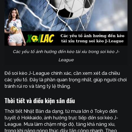
Các yếu tố ảnh hưởng đến kèo tài xỉu trong soi kèo J-
League
Để soi kèo J-League chính xác, cần xem xét đa chiều
các yếu tố. Đây là phần quan trọng nhất, giúp người chơi
tránh rủi ro và tăng tỷ lệ thắng.
Thời tiết và điều kiện sân đấu
Thời tiết Nhật Bản đa dạng, từ mưa lớn ở Tokyo đến
tuyết ở Hokkaido, ảnh hưởng trực tiếp đến soi kèo J-
League. Mưa làm chậm nhịp độ, tăng khả năng xỉu,
trong khi nắng nóng thúc đẩy tấn công nhanh. Theo