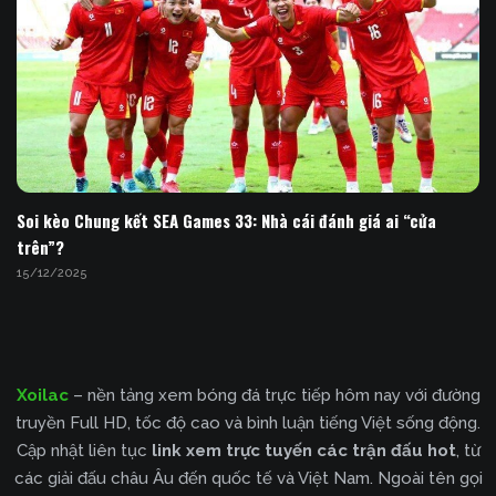
Soi kèo Chung kết SEA Games 33: Nhà cái đánh giá ai “cửa
trên”?
15/12/2025
Xoilac
– nền tảng xem bóng đá trực tiếp hôm nay với đường
truyền Full HD, tốc độ cao và bình luận tiếng Việt sống động.
Cập nhật liên tục
link xem trực tuyến các trận đấu hot
, từ
các giải đấu châu Âu đến quốc tế và Việt Nam. Ngoài tên gọi